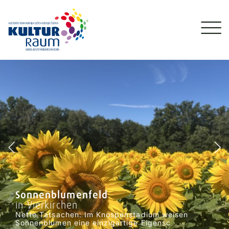
Sonnenblumenfeld
in Vierkirchen
Nette Tatsachen: Im Knospenstadium weisen
Sonnenblumen eine einzigartige Eigensc