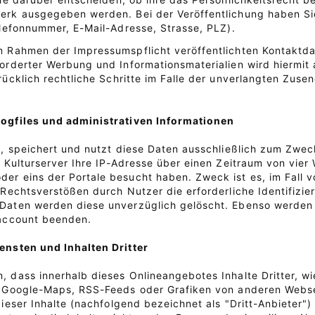
rk ausgegeben werden. Bei der Veröffentlichung haben Sie
elefonnummer, E-Mail-Adresse, Strasse, PLZ).
 Rahmen der Impressumspflicht veröffentlichten Kontaktda
orderter Werbung und Informationsmaterialien wird hiermit 
rücklich rechtliche Schritte im Falle der unverlangten Zu
ogfiles und administrativen Informationen
t, speichert und nutzt diese Daten ausschließlich zum Zwe
t Kulturserver Ihre IP-Adresse über einen Zeitraum von vie
r eins der Portale besucht haben. Zweck ist es, im Fall vo
 Rechtsverstößen durch Nutzer die erforderliche Identifiz
Daten werden diese unverzüglich gelöscht. Ebenso werden 
raccount beenden.
ensten und Inhalten Dritter
 dass innerhalb dieses Onlineangebotes Inhalte Dritter, wi
n Google-Maps, RSS-Feeds oder Grafiken von anderen Webse
dieser Inhalte (nachfolgend bezeichnet als "Dritt-Anbieter