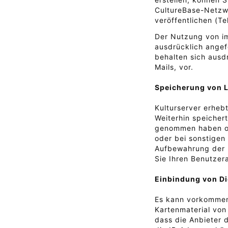
CultureBase-Netzwe
veröffentlichen (T
Der Nutzung von im
ausdrücklich angef
behalten sich ausd
Mails, vor.
Speicherung von L
Kulturserver erheb
Weiterhin speicher
genommen haben ode
oder bei sonstigen
Aufbewahrung der 
Sie Ihren Benutze
Einbindung von Di
Es kann vorkommen,
Kartenmaterial vo
dass die Anbieter 