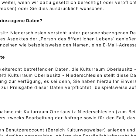
 weiter, wenn wir dazu gesetzlich berechtigt oder verpflich
ecken) oder Sie dies ausdrücklich wünschen.
nbezogene Daten?
sitz Niederschlesien versteht unter personenbezogenen Da
es Aspektes der „Person des öffentlichen Lebens“ genießen
einzelnen wie beispielsweise den Namen, eine E-Mail-Adresse
tte
hkeitsrecht betreffenden Daten, die Kulturraum Oberlausitz
lt! Kulturraum Oberlausitz - Niederschlesien stellt diese Da
ung zur Verfügung, es sei denn, Sie haben hierzu Ihr Einve
 zur Preisgabe dieser Daten verpflichtet, beispielsweise au
nahme mit Kulturraum Oberlausitz Niederschlesien (zum Beis
s zwecks Bearbeitung der Anfrage sowie für den Fall, das
nen Benutzeraccount (Bereich Kulturwegweiser) anlegen und
ie darüber entscheiden, ob ihre das Persönlichkeitsrecht b