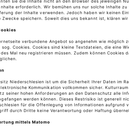
nten sie die Inhalte nicht an den Browser des jeweiligen Nu
 Inhalte erforderlich. Wir bemühen uns nur solche Inhalte z
eferung der Inhalte verwenden. Jedoch haben wir keinen Einfl
he Zwecke speichern. Soweit dies uns bekannt ist, klären wir
Cookies
ernetseite verbundene Angebot so angenehm wie möglich zu
h sog. Cookies. Cookies sind kleine Textdateien, die eine W
jedes Mal neu registrieren müssen. Zudem können Cookies da
glichen.
en
sitz Niederschlesien ist um die Sicherheit Ihrer Daten im
elektronische Kommunikation vollkommen sicher. Kulturraum
otz seiner hohen Anforderungen an den Datenschutz alle Info
bgefangen werden können. Dieses Restrisiko ist generell n
schlesien für die Offenlegung von Informationen aufgrund v
griff durch Dritte keine Verantwortung oder Haftung übern
ertung mittels Matomo