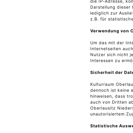
die IP-Adresse, kön
Darstellung dieser
lediglich zur Ausli
z.B. für statistisc
Verwendung von 
Um das mit der Int
Internetseiten auc
Nutzer sich nicht 
Interessen zu ermö
Sicherheit der Dat
Kulturraum Oberlau
dennoch ist keine 
hinweisen, dass tr
auch von Dritten a
Oberlausitz Nieder
unautorisiertem Zu
Statistische Ausw