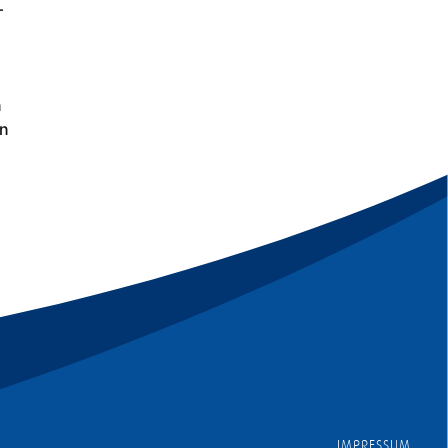
–
n
en
IMPRESSUM