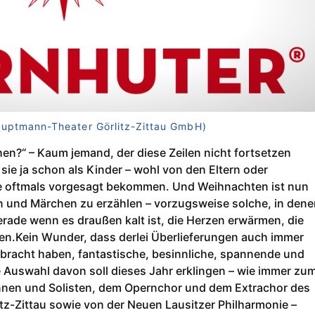
Hauptmann-Theater Görlitz-Zittau GmbH)
n?“ – Kaum jemand, der diese Zeilen nicht fortsetzen
sie ja schon als Kinder – wohl von den Eltern oder
se oftmals vorgesagt bekommen. Und Weihnachten ist nun
en und Märchen zu erzählen – vorzugsweise solche, in den
erade wenn es draußen kalt ist, die Herzen erwärmen, die
en.Kein Wunder, dass derlei Überlieferungen auch immer
bracht haben, fantastische, besinnliche, spannende und
e Auswahl davon soll dieses Jahr erklingen – wie immer zu
nnen und Solisten, dem Opernchor und dem Extrachor des
z-Zittau sowie von der Neuen Lausitzer Philharmonie –