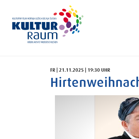
FREITAG 21.11.2025 19:30 UHR
FR | 21.11.2025 | 19:30 UHR
Hirtenweihnac