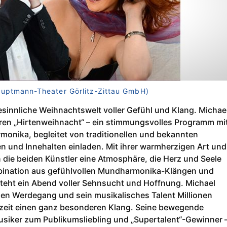
Hauptmann-Theater Görlitz-Zittau GmbH)
besinnliche Weihnachtswelt voller Gefühl und Klang. Michae
eren „Hirtenweihnacht“ – ein stimmungsvolles Programm mi
onika, begleitet von traditionellen und bekannten
n und Innehalten einladen. Mit ihrer warmherzigen Art und
die beiden Künstler eine Atmosphäre, die Herz und Seele
ombination aus gefühlvollen Mundharmonika-Klängen und
teht ein Abend voller Sehnsucht und Hoffnung. Michael
hen Werdegang und sein musikalisches Talent Millionen
tszeit einen ganz besonderen Klang. Seine bewegende
iker zum Publikumsliebling und „Supertalent“-Gewinner 