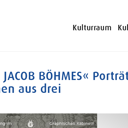
Kulturraum
Ku
R JACOB BÖHMES« Porträ
nen aus drei