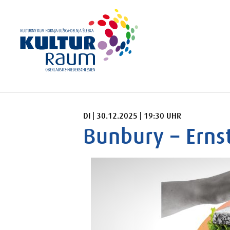
DIENSTAG 30.12.2025 19:30 UHR
DI | 30.12.2025 | 19:30 UHR
Bunbury – Erns