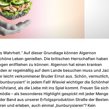
 als Wahrheit.“ Auf dieser Grundlage können Algernon
chöne Leben genießen. Die britischen Herrschaften haben
tungen entfliehen zu können: Algernon hat einen kranken
den er regelmäßig auf dem Lande besuchen muss und Jac
ener leicht verkommener Bruder Ernst aus. Schön, vermutlich
„bunburysiert“ in jedem Fall! Wieviel wichtiger die Schönhei
Prüfstand, als die Liebe mit ins Spiel kommt. Freuen Sie sich
mödie – als besonderes Highlight gespickt mit jeder Menge
n der Band aus unserer Erfolgsproduktion Straße der Besten
ren und erleben, auch einmal „bunburysieren“? Kein