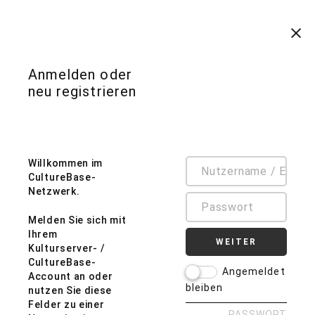
Anmelden oder
Auf diese Seite des Internbereichs haben Sie keinen
neu registrieren
Zugriff.
Willkommen im
CultureBase-
Netzwerk.
Melden Sie sich mit
Ihrem
WEITER
Kulturserver- /
CultureBase-
Angemeldet
Account an oder
bleiben
nutzen Sie diese
Felder zu einer
PASSWORT