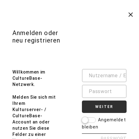
Anmelden oder
Auf diese Seite des Internbereichs haben Sie keinen
neu registrieren
Zugriff.
Willkommen im
CultureBase-
Netzwerk.
Melden Sie sich mit
Ihrem
WEITER
Kulturserver- /
CultureBase-
Angemeldet
Account an oder
bleiben
nutzen Sie diese
Felder zu einer
PASSWORT